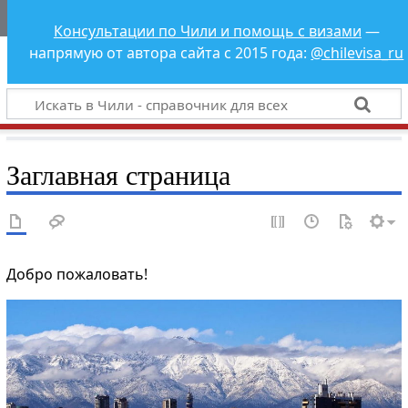
Чили - справочник
Консультации по Чили и помощь с визами
—
для всех
напрямую от автора сайта с 2015 года:
@chilevisa_ru
Заглавная страница
Добро пожаловать!