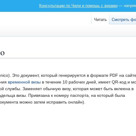
Консультации по Чили и помощь с визами
— напряму
Читать
Смотреть ф
co
nico). Это документ, который генерируется в формате PDF на сайт
ения
временной визы
в течение 10 рабочих дней, имеет QR-код и м
й службы. Заменяет обычную визу, которая может быть вклеена в
ладельца визы. Привязана к номеру паспорта, на который была
окумента можно затем исправить онлайн).