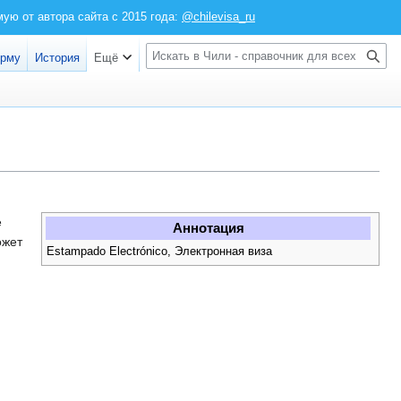
ю от автора сайта с 2015 года:
@chilevisa_ru
Войти
П
орму
История
Ещё
о
и
с
к
е
Аннотация
ожет
Estampado Electrónico, Электронная виза