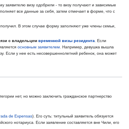
ому заявителю визу одобрили - то визу получают и зависимые
аполняет все данные за себя, затем отмечает в форме, что с
е получил. В этом случае форму заполняют уже члены семьи,
вязи с владельцем
временной визы резидента
. Если
 является
основным заявителем
. Например, девушка вышла
зу. Если у нее есть несовершеннолетний ребенок, она может
атегории нет, но можно заключить гражданское партнерство
urada de Expensas
). Его суть: титульный заявитель обязуется
ийского нотариуса. Если заявление составляется вне Чили, его