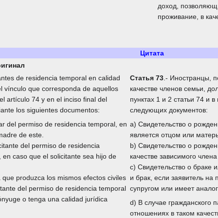
доход, позволяющи
проживание, в кач
Цитата
игинал
tantes de residencia temporal en calidad
Статья 73
.- Иностранцы, 
l vínculo que corresponda de aquellos
качестве членов семьи, д
 artículo 74 y en el inciso final del
пунктах 1 и 2 статьи 74 и
diante los siguientes documentos:
следующих документов:
lar del permiso de residencia temporal, en
a) Свидетельство о рожден
 madre de este.
является отцом или матер
citante del permiso de residencia
b) Свидетельство о рожде
en caso que el solicitante sea hijo de
качестве зависимого члена
c) Свидетельство о браке 
a que produzca los mismos efectos civiles
и брак, если заявитель на
itante del permiso de residencia temporal
супругом или имеет анало
nyuge o tenga una calidad jurídica
d) В случае гражданского 
отношениях в таком качест