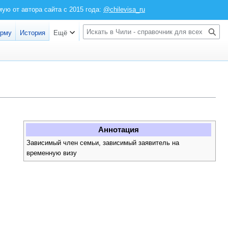
ю от автора сайта с 2015 года:
@chilevisa_ru
Войти
П
орму
История
Ещё
о
и
с
к
Аннотация
Зависимый член семьи, зависимый заявитель на
временную визу