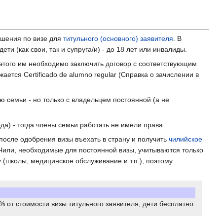
ешения по визе для
титульного (основного) заявителя
. В
ти (как свои, так и супруга/и) - до 18 лет или инвалиды.
я этого им необходимо заключить договор с соответствующим
ается Certificado de alumno regular (Справка о зачислении в
ю семьи - но только с владельцем постоянной (а не
да) - тогда члены семьи работать не имели права.
после одобрения визы въехать в страну и получить
чилийское
 Чили, необходимые для постоянной визы, учитываются только
(школы, медицинское обслуживание и т.п.), поэтому
% от стоимости визы титульного заявителя, дети бесплатно.