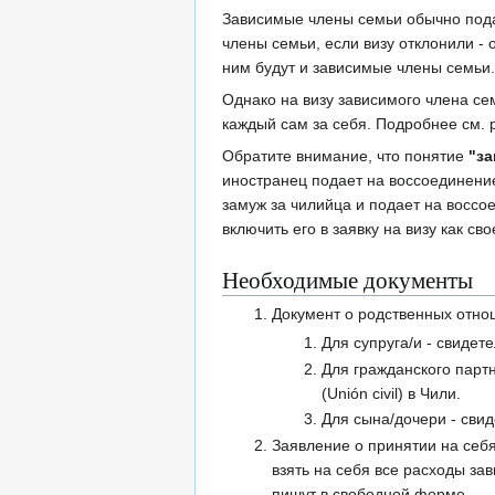
Зависимые члены семьи обычно под
члены семьи, если визу отклонили - 
ним будут и зависимые члены семьи.
Однако на визу зависимого члена се
каждый сам за себя. Подробнее см.
Обратите внимание, что понятие
"з
иностранец подает на воссоединени
замуж за чилийца и подает на воссо
включить его в заявку на визу как св
Необходимые документы
Документ о родственных отно
Для супруга/и - свидете
Для гражданского партн
(Unión civil) в Чили.
Для сына/дочери - свид
Заявление о принятии на себя
взять на себя все расходы за
пишут в свободной форме.