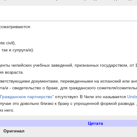
ассматриваются:
 civil),
так и супруга/и):
нты чилийских учебных заведений, признанных государством, от 1
я возраста.
тветствующими документами, переведенными на испанский или ан
га/и - свидетельство о браке, для гражданского сожителя/сожитель
"Гражданское партнерство"
отсутствует. В Чили это называется
Unión
лучае это довольно близко к браку с упрощенной формой развода:
з него.
Цитата
Оригинал