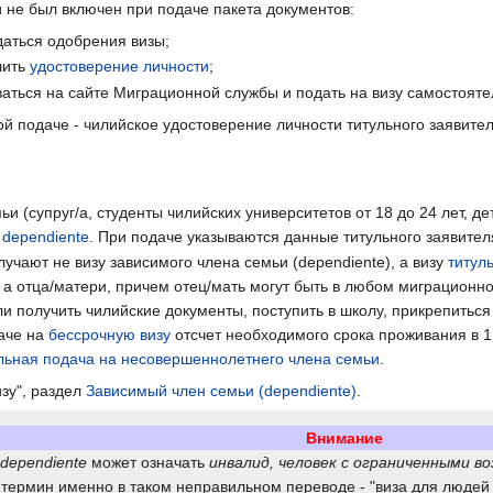
и не был включен при подаче пакета документов:
даться одобрения визы;
чить
удостоверение личности
;
аться на сайте Миграционной службы и подать на визу самостояте
 подаче - чилийское удостоверение личности титульного заявител
 (супруг/а, студенты чилийских университетов от 18 до 24 лет, де
 dependiente
. При подаче указываются данные титульного заявител
чают не визу зависимого члена семьи (dependiente), а визу
титул
 а отца/матери, причем отец/мать могут быть в любом миграционно
ли получить чилийские документы, поступить в школу, прикрепиться
аче на
бессрочную визу
отсчет необходимого срока проживания в 1
льная подача на несовершеннолетнего члена семьи
.
зу", раздел
Зависимый член семьи (dependiente)
.
Внимание
dependiente
может означать
инвалид, человек с ограниченными 
 термин именно в таком неправильном переводе - "виза для людей