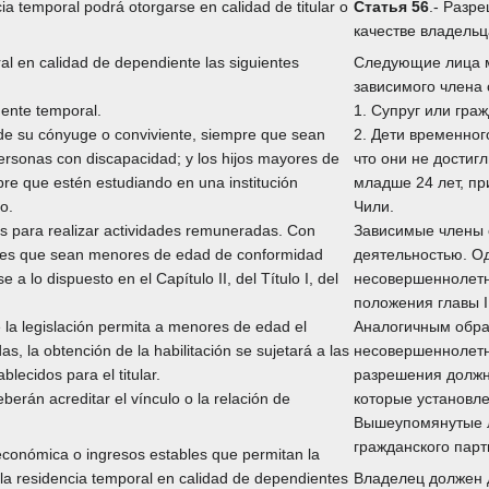
cia temporal podrá otorgarse en calidad de titular o
Статья 56
.- Разр
качестве владельц
al en calidad de dependiente las siguientes
Следующие лица м
зависимого члена 
dente temporal.
1. Супруг или гра
, de su cónyuge o conviviente, siempre que sean
2. Дети временног
ersonas con discapacidad; y los hijos mayores de
что они не достиг
re que estén estudiando en una institución
младше 24 лет, пр
o.
Чили.
s para realizar actividades remuneradas. Con
Зависимые члены 
entes que sean menores de edad de conformidad
деятельностью. О
 a lo dispuesto en el Capítulo II, del Título I, del
несовершеннолетн
положения главы II
la legislación permita a menores de edad el
Аналогичным образ
s, la obtención de la habilitación se sujetará a las
несовершеннолетн
lecidos para el titular.
разрешения должн
rán acreditar el vínculo o la relación de
которые установле
Вышеупомянутые л
гражданского парт
d económica o ingresos estables que permitan la
la residencia temporal en calidad de dependientes
Владелец должен 