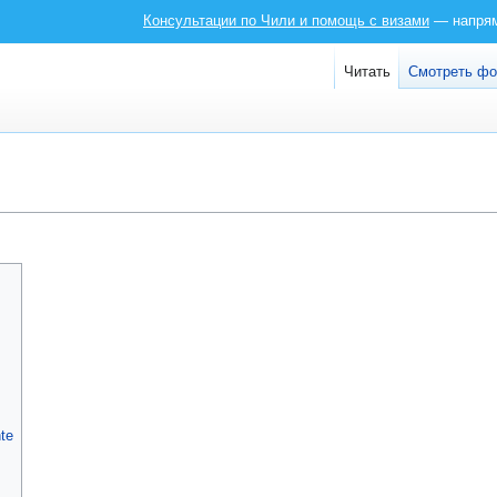
Консультации по Чили и помощь с визами
— напряму
Читать
Смотреть ф
te