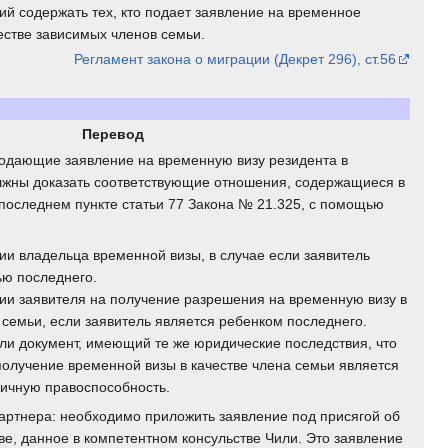
й содержать тех, кто подает заявление на временное
естве зависимых членов семьи.
Регламент закона о миграции (Декрет 296), ст.56
Перевод
подающие заявление на временную визу резидента в
олжны доказать соответствующие отношения, содержащиеся в
 в последнем пункте статьи 77 Закона № 21.325, с помощью
ии владельца временной визы, в случае если заявитель
ью последнего.
нии заявителя на получение разрешения на временную визу в
 семьи, если заявитель является ребенком последнего.
или документ, имеющий те же юридические последствия, что
 получение временной визы в качестве члена семьи является
гичную правоспособность.
партнера: необходимо приложить заявление под присягой об
ве, данное в компетентном консульстве Чили. Это заявление