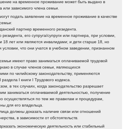
ешение на временное проживание может быть выдано в
а или зависимого члена семьи.
огут подать заявление на временное проживание в качестве
семьи:
жданский партнер временного резидента.
о резидента, его супруга/супруги или партнера, при условии,
ли 18 лет или являются инвалидами; и дети старше 18, но
и условии, что они учатся в учебном заведении, признанном
семьи имеют право заниматься оплачиваемой трудовой
днако в случае членов семьи, являющихся
ими по чилийскому законодательству, применяются
 раздела I книги I Трудового кодекса.
ом, в тех случаях, когда законодательство разрешает
им заниматься оплачиваемой деятельностью, получение
о осуществляться по тем же правилам и процедурам,
ны для его владельца.
ица должны доказать наличие связи или отношений
нерства, в зависимости от обстоятельств.
доказать экономическую деятельность или стабильный