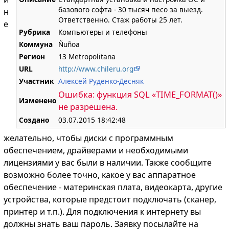
базового софта - 30 тысяч песо за выезд.
н
Ответственно. Стаж работы 25 лет.
е
Рубрика
Компьютеры и телефоны
Коммуна
Ñuñoa
Регион
13 Metropolitana
URL
http://www.chileru.org
Участник
Алексей Руденко-Десняк
Ошибка: функция SQL «TIME_FORMAT()»
Изменено
не разрешена.
Создано
03.07.2015 18:42:48
желательно, чтобы диски с программным
обеспечением, драйверами и необходимыми
лицензиями у вас были в наличии. Также сообщите
возможно более точно, какое у вас аппаратное
обеспечение - материнская плата, видеокарта, другие
устройства, которые предстоит подключать (сканер,
принтер и т.п.). Для подключения к интернету вы
должны знать ваш пароль. Заявку посылайте на