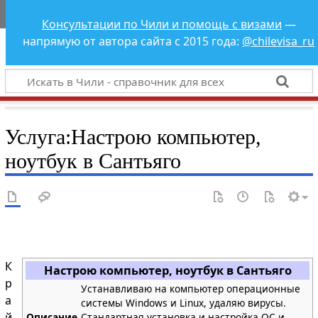
Чили - справочник
Консультации по Чили и помощь с визами
—
для всех
напрямую от автора сайта с 2015 года:
@chilevisa_ru
Услуга
:
Настрою компьютер,
ноутбук в Сантьяго
К
Настрою компьютер, ноутбук в Сантьяго
р
Устанавливаю на компьютер операционные
а
системы Windows и Linux, удаляю вирусы.
й
Описание
Стандартная установка и настройка ОС и