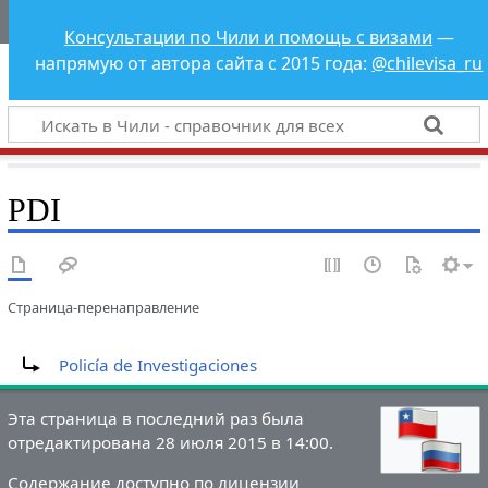
Чили - справочник
Консультации по Чили и помощь с визами
—
для всех
напрямую от автора сайта с 2015 года:
@chilevisa_ru
PDI
Страница-перенаправление
Перенаправление на:
Policía de Investigaciones
Эта страница в последний раз была
отредактирована 28 июля 2015 в 14:00.
Содержание доступно по лицензии