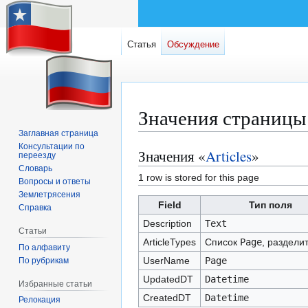
Статья
Обсуждение
Значения страницы 
Заглавная страница
Консультации по
Значения «
Articles
»
Перейти
Перейти
переезду
к
к
Словарь
1 row is stored for this page
Вопросы и ответы
навигации
поиску
Землетрясения
Field
Тип поля
Справка
Description
Text
Статьи
ArticleTypes
Список
Page
, раздели
По алфавиту
UserName
Page
По рубрикам
UpdatedDT
Datetime
Избранные статьи
CreatedDT
Datetime
Релокация