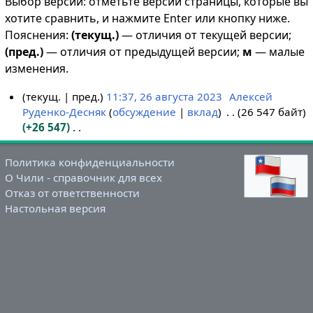
Выбор версий: отметьте версии страницы, которые вы
хотите сравнить, и нажмите Enter или кнопку ниже.
Пояснения:
(текущ.)
— отличия от текущей версии;
(пред.)
— отличия от предыдущей версии;
м
— малые
изменения.
текущ.
пред.
11:37, 26 августа 2023
Алексей
Руденко-Десняк
обсуждение
вклад
26 547 байт
2
+26 547
6
Н
а
е
в
Политика конфиденциальности
т
г
О Чили - справочник для всех
о
Отказ от ответственности
у
п
Настольная версия
с
и
т
с
а
а
2
н
0
и
2
я
3
п