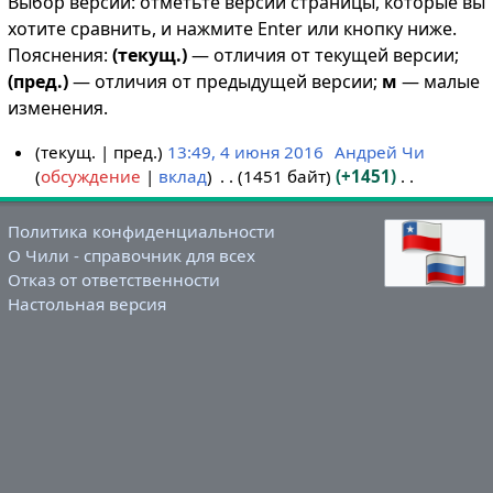
Выбор версий: отметьте версии страницы, которые вы
хотите сравнить, и нажмите Enter или кнопку ниже.
Пояснения:
(текущ.)
— отличия от текущей версии;
(пред.)
— отличия от предыдущей версии;
м
— малые
изменения.
текущ.
пред.
13:49, 4 июня 2016
Андрей Чи
обсуждение
вклад
1451 байт
+1451
4
Н
и
е
ю
Политика конфиденциальности
т
н
О Чили - справочник для всех
о
я
Отказ от ответственности
п
Настольная версия
2
и
0
с
1
а
6
н
и
я
п
р