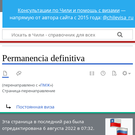
Чили - справочник
Консультации по Чили и помощь с визами
—
для всех
напрямую от автора сайта с 2015 года:
@chilevisa_ru
Permanencia definitiva
(перенаправлено с «
ПМЖ
»)
Страница-перенаправление
Перенаправление на:
Постоянная виза
Эта страница в последний раз была
отредактирована 6 августа 2022 в 07:32.