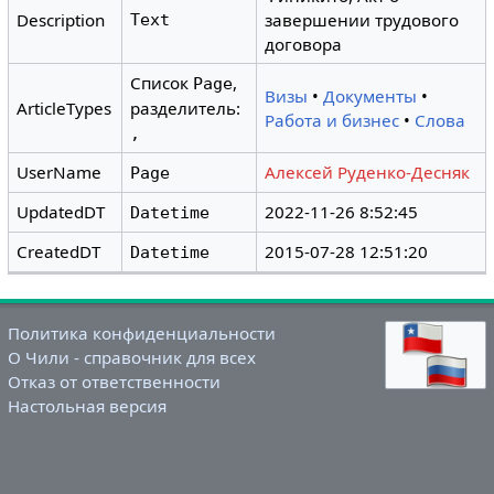
Description
завершении трудового
Text
договора
Список
,
Page
Визы
•
Документы
•
ArticleTypes
разделитель:
Работа и бизнес
•
Слова
,
UserName
Алексей Руденко-Десняк
Page
UpdatedDT
2022-11-26 8:52:45
Datetime
CreatedDT
2015-07-28 12:51:20
Datetime
Политика конфиденциальности
О Чили - справочник для всех
Отказ от ответственности
Настольная версия