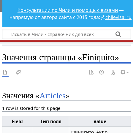
Чили - справочник
Консультации по Чили и помощь с визами
—
для всех
напрямую от автора сайта с 2015 года:
@chilevisa_ru
Значения страницы «Finiquito»
Значения «
Articles
»
1 row is stored for this page
Field
Тип поля
Value
Финикито, Акт о